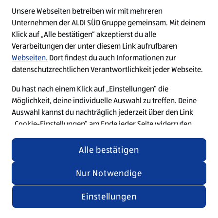
Unsere Webseiten betreiben wir mit mehreren
Unternehmen der ALDI SÜD Gruppe gemeinsam. Mit deinem
Refresh
Klick auf „Alle bestätigen“ akzeptierst du alle
Verarbeitungen der unter diesem Link aufrufbaren
Webseiten.
Dort findest du auch Informationen zur
datenschutzrechtlichen Verantwortlichkeit jeder Webseite.
Du hast nach einem Klick auf „Einstellungen“ die
Möglichkeit, deine individuelle Auswahl zu treffen. Deine
Auswahl kannst du nachträglich jederzeit über den Link
„Cookie-Einstellungen“ am Ende jeder Seite widerrufen
oder anpassen. Änderungen in den Cookie-Einstellungen
für unsere Webseiten und Apps, die du in weiteren Tabs
Alle bestätigen
oder Fenstern deines Browsers oder der App geöffnet hast,
werden wirksam, wenn die jeweilige Webseite, der Tab
Nur Notwendige
oder die App aktualisiert oder geschlossen und
anschließend wieder geöffnet werden.
Einstellungen
Weitere Informationen stellen wir dir in unserer