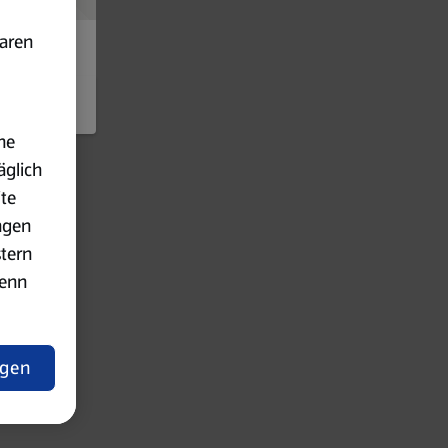
baren
ne
äglich
ite
ngen
stern
wenn
ngen
lärung