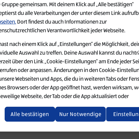
 Gruppe gemeinsam. Mit deinem Klick auf „Alle bestätigen“
eptierst du alle Verarbeitungen der unter diesem Link aufruf
 went wrong. Please try refreshing the app
seiten.
Dort findest du auch Informationen zur
enschutzrechtlichen Verantwortlichkeit jeder Webseite.
Refresh
ast nach einem Klick auf „Einstellungen“ die Möglichkeit, dei
ividuelle Auswahl zu treffen. Deine Auswahl kannst du nachtr
erzeit über den Link „Cookie-Einstellungen“ am Ende jeder Se
errufen oder anpassen. Änderungen in den Cookie-Einstellu
 unsere Webseiten und Apps, die du in weiteren Tabs oder Fen
nes Browsers oder der App geöffnet hast, werden wirksam, 
jeweilige Webseite, der Tab oder die App aktualisiert oder
chlossen und anschließend wieder geöffnet werden.
Alle bestätigen
Nur Notwendige
Einstellu
tere Informationen stellen wir dir in unserer Datenschutzerk
 Verfügung.