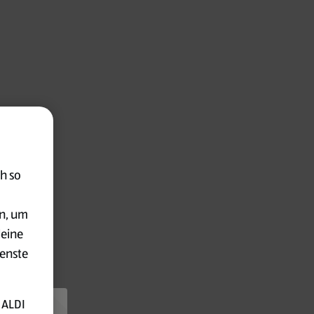
h so
en, um
deine
ienste
 ALDI