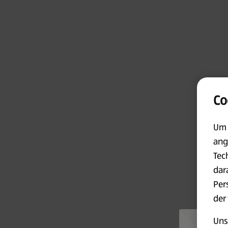
Co
Um 
ang
Tec
dar
Per
der
Uns