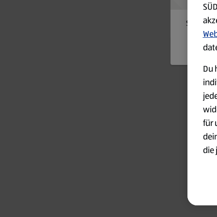
SÜD
akz
Something
Web
dat
Du h
ind
jed
wid
für
dei
die 
ges
Wei
zur