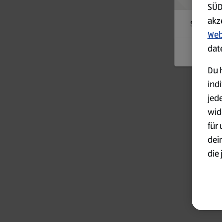
SÜD
akz
Something
Web
dat
Du h
ind
jed
wid
für
dei
die 
ges
Wei
zur