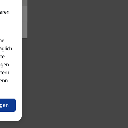
baren
ne
äglich
ite
ngen
stern
wenn
ngen
lärung