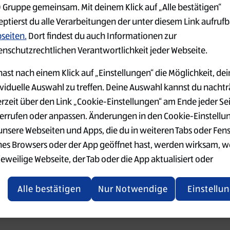
 Gruppe gemeinsam. Mit deinem Klick auf „Alle bestätigen“
eptierst du alle Verarbeitungen der unter diesem Link aufruf
 went wrong. Please try refreshing the app
seiten.
Dort findest du auch Informationen zur
enschutzrechtlichen Verantwortlichkeit jeder Webseite.
Refresh
ast nach einem Klick auf „Einstellungen“ die Möglichkeit, dei
ividuelle Auswahl zu treffen. Deine Auswahl kannst du nachtr
erzeit über den Link „Cookie-Einstellungen“ am Ende jeder Se
errufen oder anpassen. Änderungen in den Cookie-Einstellu
 unsere Webseiten und Apps, die du in weiteren Tabs oder Fen
nes Browsers oder der App geöffnet hast, werden wirksam, 
jeweilige Webseite, der Tab oder die App aktualisiert oder
chlossen und anschließend wieder geöffnet werden.
Alle bestätigen
Nur Notwendige
Einstellu
tere Informationen stellen wir dir in unserer Datenschutzerk
 Verfügung.