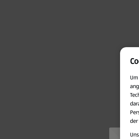
Co
Um 
ang
Tec
dar
Per
der
Uns