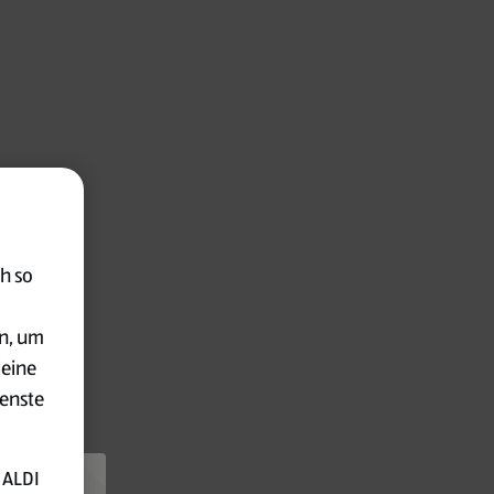
h so
en, um
deine
ienste
 ALDI