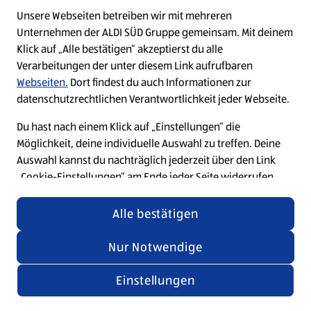
Unsere Webseiten betreiben wir mit mehreren
Unternehmen der ALDI SÜD Gruppe gemeinsam. Mit deinem
Refresh
Klick auf „Alle bestätigen“ akzeptierst du alle
Verarbeitungen der unter diesem Link aufrufbaren
Webseiten.
Dort findest du auch Informationen zur
datenschutzrechtlichen Verantwortlichkeit jeder Webseite.
Du hast nach einem Klick auf „Einstellungen“ die
Möglichkeit, deine individuelle Auswahl zu treffen. Deine
Auswahl kannst du nachträglich jederzeit über den Link
„Cookie-Einstellungen“ am Ende jeder Seite widerrufen
oder anpassen. Änderungen in den Cookie-Einstellungen
für unsere Webseiten und Apps, die du in weiteren Tabs
Alle bestätigen
oder Fenstern deines Browsers oder der App geöffnet hast,
werden wirksam, wenn die jeweilige Webseite, der Tab
Nur Notwendige
oder die App aktualisiert oder geschlossen und
anschließend wieder geöffnet werden.
Einstellungen
Weitere Informationen stellen wir dir in unserer